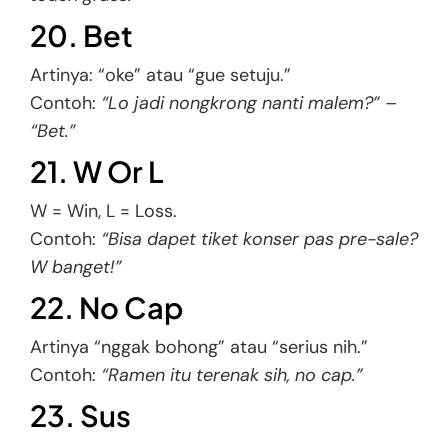
20. Bet
Artinya: “oke” atau “gue setuju.”
Contoh:
“Lo jadi nongkrong nanti malem?” –
“Bet.”
21. W Or L
W = Win, L = Loss.
Contoh:
“Bisa dapet tiket konser pas pre-sale?
W banget!”
22. No Cap
Artinya “nggak bohong” atau “serius nih.”
Contoh:
“Ramen itu terenak sih, no cap.”
23. Sus