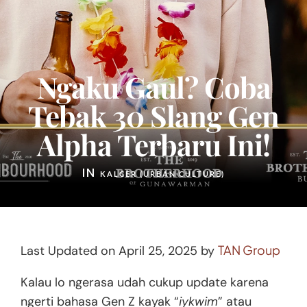
Ngaku Gaul? Coba
Tebak 30 Slang Gen
Alpha Terbaru Ini!
IN
KALCER (URBAN CULTURE)
TAN Group
Last Updated on April 25, 2025 by
Kalau lo ngerasa udah cukup update karena
ngerti bahasa Gen Z kayak “
iykwim
” atau