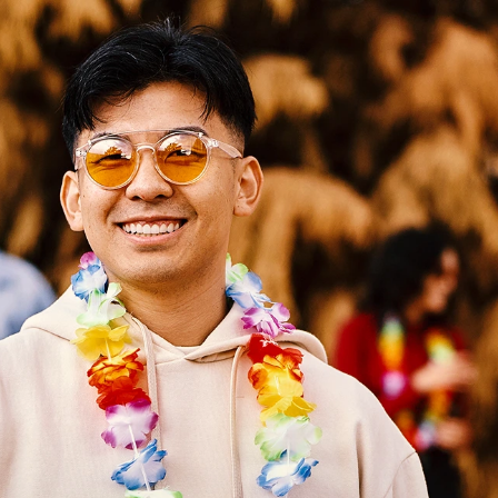
Download TAN Rewards App to enjoy more benefits.
Download Now.