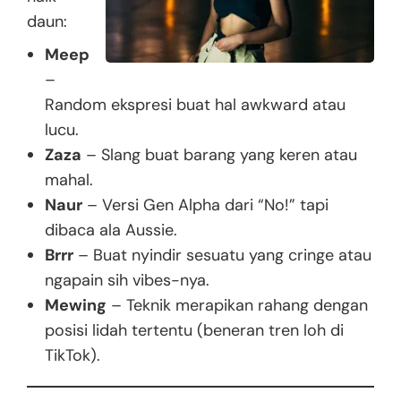
daun:
Meep
–
Random ekspresi buat hal awkward atau
lucu.
Zaza
– Slang buat barang yang keren atau
mahal.
Naur
– Versi Gen Alpha dari “No!” tapi
dibaca ala Aussie.
Brrr
– Buat nyindir sesuatu yang cringe atau
ngapain sih vibes-nya.
Mewing
– Teknik merapikan rahang dengan
posisi lidah tertentu (beneran tren loh di
TikTok).