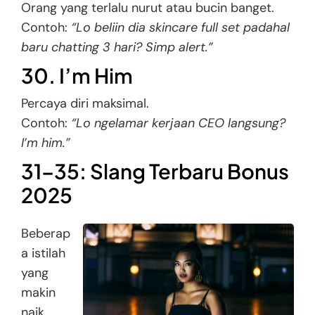
Orang yang terlalu nurut atau bucin banget.
Contoh:
“Lo beliin dia skincare full set padahal
baru chatting 3 hari? Simp alert.”
30. I’m Him
Percaya diri maksimal.
Contoh:
“Lo ngelamar kerjaan CEO langsung?
I’m him.”
31–35: Slang Terbaru Bonus
2025
Beberap
a istilah
yang
makin
naik