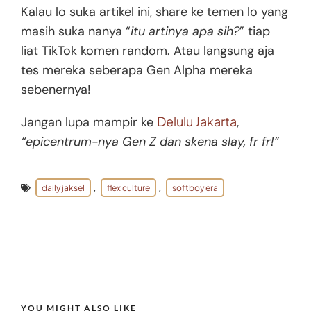
Kalau lo suka artikel ini, share ke temen lo yang
masih suka nanya “
itu artinya apa sih?
” tiap
liat TikTok komen random. Atau langsung aja
tes mereka seberapa Gen Alpha mereka
sebenernya!
Delulu Jakarta
Jangan lupa mampir ke
,
“epicentrum-nya Gen Z dan skena slay, fr fr!”
daily jaksel
flex culture
softboy era
,
,
YOU MIGHT ALSO LIKE