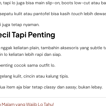
an, tapi lo juga bisa main slip-on, boots low-cut atau 
epatu kulit atau pantofel bisa kasih
touch
lebih dewa
i juga tetap nyaman.
ecil Tapi Penting
lo nggak keliatan plain, tambahin aksesoris yang subtle 
n lo keliatan lebih rapi dan siap.
enting cocok sama outfit lo.
elang kulit, cincin atau kalung tipis.
dua item aja biar tetap
classy
dan
sassy
, bukan lebay.
 Malam yang Wajib Lo Tahu!