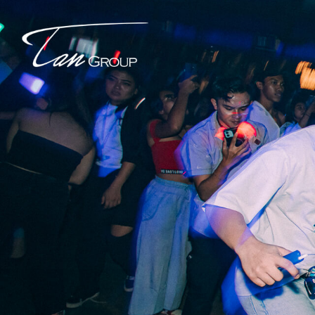
Download TAN Rewards App to enjoy more benefits.
Download Now.
Brands
What's On
This Week’s
Hottest Parties