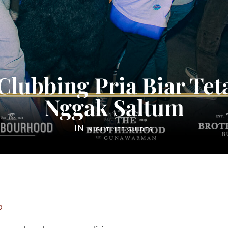
 Clubbing Pria Biar Tet
Nggak Saltum
IN
NIGHTLIFE GUIDES
p