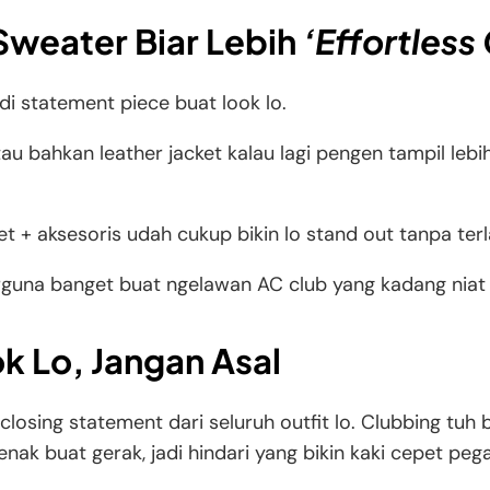
Sweater Biar Lebih
‘Effortless
adi statement piece buat look lo.
atau bahkan leather jacket kalau lagi pengen tampil le
ket + aksesoris udah cukup bikin lo stand out tanpa terl
rguna banget buat ngelawan AC club yang kadang niat 
k Lo, Jangan Asal
 closing statement dari seluruh outfit lo. Clubbing tu
enak buat gerak, jadi hindari yang bikin kaki cepet pega