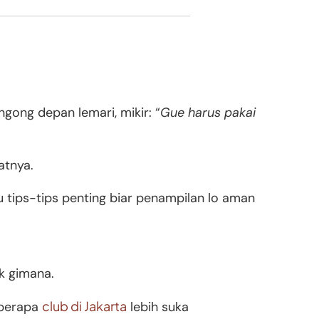
ngong depan lemari, mikir: “
Gue harus pakai
atnya.
u tips-tips penting biar penampilan lo aman
k gimana.
club di Jakarta
eberapa
lebih suka