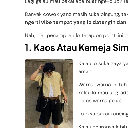
Lagi galau mau pakai apa buat nge-club? Te
Banyak cowok yang masih suka bingung, taku
ngerti vibe tempat yang lo datengin dan
Nah, biar penampilan lo tetap on point, ini d
1. Kaos Atau Kemeja Si
Kalau lo suka gaya ya
aman.
Warna-warna ini tuh 
kalau lo mau upgrade
polos warna gelap.
Lo bisa pakai kancing
Kalau acaranya lebih