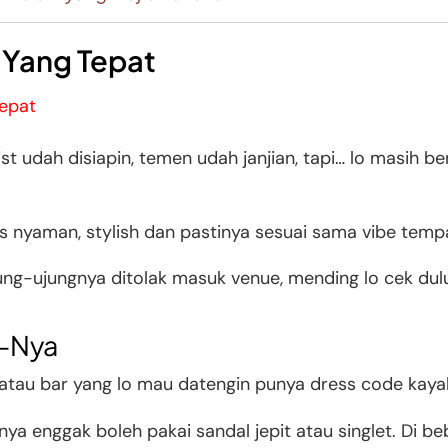
g Yang Tepat
t udah disiapin, temen udah janjian, tapi… lo masih be
us nyaman, stylish dan pastinya sesuai sama vibe temp
ung-ujungnya ditolak masuk venue, mending lo cek dul
e-Nya
b atau bar yang lo mau datengin punya dress code kaya
ya enggak boleh pakai sandal jepit atau singlet. Di b