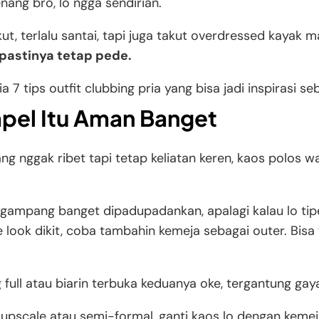
nang bro, lo ngga sendirian.
t, terlalu santai, tapi juga takut overdressed kayak
 pastinya tetap pede.
ia 7 tips outfit clubbing pria yang bisa jadi inspirasi s
mpel Itu Aman Banget
ng nggak ribet tapi tetap keliatan keren, kaos polos wa
gampang banget dipadupadankan, apalagi kalau lo tipe 
 look dikit, coba tambahin kemeja sebagai outer. Bisa 
 full atau biarin terbuka keduanya oke, tergantung gaya
 upscale atau semi-formal, ganti kaos lo dengan keme