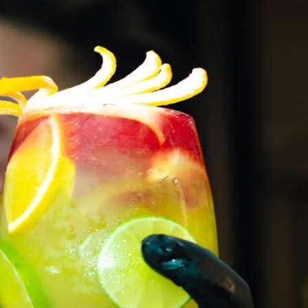
Download TAN Rewards App to enjoy more benefits.
Download Now.