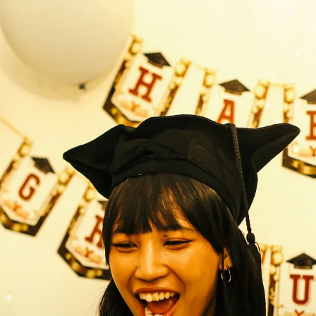
Download TAN Rewards App to enjoy more benefits.
Download Now.