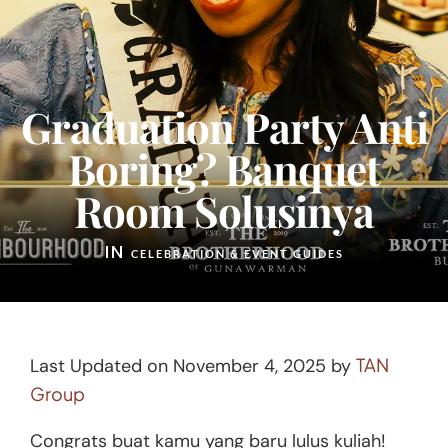
Graduation Party Anti
Boring? Banquet
Room Solusinya
IN
CELEBRATION & EVENT GUIDES
TAN
Last Updated on November 4, 2025 by
Group
Congrats buat kamu yang baru lulus kuliah!