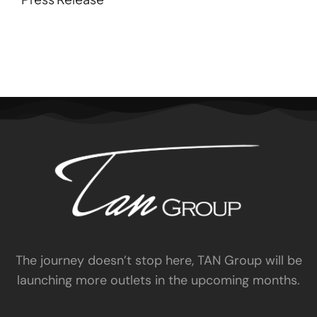
The journey doesn’t stop here, TAN Group will be
launching more outlets in the upcoming months.