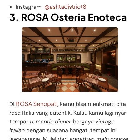
@ashtadistrict8
Instagram:
3. ROSA Osteria Enoteca
ROSA Senopati
Di
, kamu bisa menikmati cita
rasa Italia yang autentik. Kalau kamu lagi nyari
tempat
romantic dinner
bergaya
vintage
Italian
dengan suasana hangat, tempat ini
jawabannya. Mulai dari
appetizer, main course
,