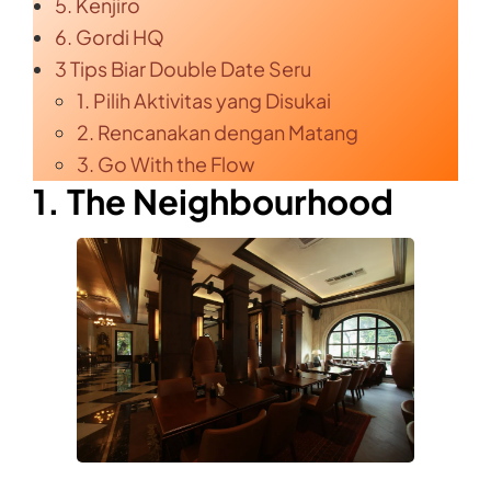
5. Kenjiro
6. Gordi HQ
3 Tips Biar Double Date Seru
1. Pilih Aktivitas yang Disukai
2. Rencanakan dengan Matang
3. Go With the Flow
1. The Neighbourhood