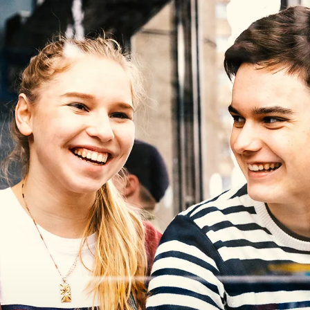
Download TAN Rewards App to enjoy more benefits.
Download Now.