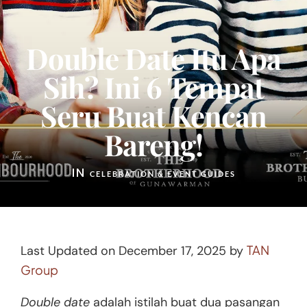
Double Date Itu Apa
Sih? Ini 6 Tempat
Seru Buat Kencan
Bareng!
IN
CELEBRATION & EVENT GUIDES
TAN
Last Updated on December 17, 2025 by
Group
Double date
adalah istilah buat dua pasangan