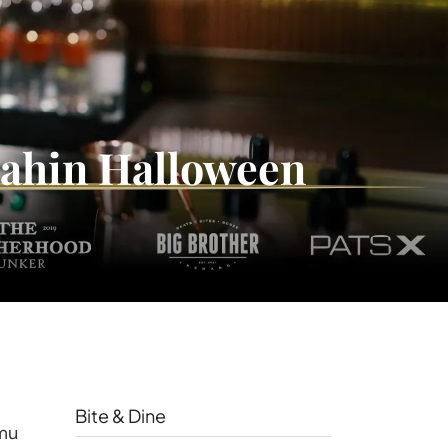
riahin Halloween
Bite & Dine
amu