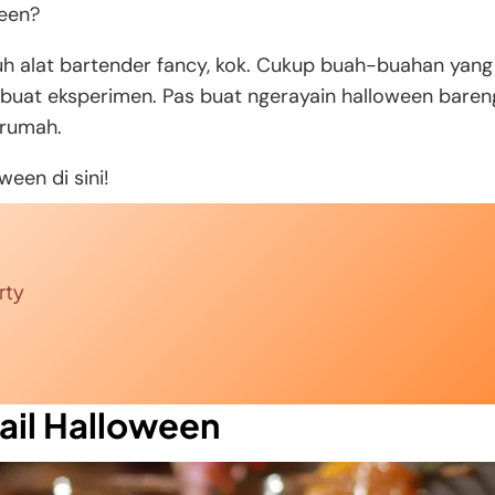
ween?
tuh alat bartender fancy, kok. Cukup buah-buahan yang
at buat eksperimen. Pas buat ngerayain halloween baren
 rumah.
ween di sini!
rty
ail Halloween