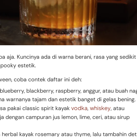
a aja. Kuncinya ada di warna berani, rasa yang sedikit
spooky estetik.
ween, coba contek daftar ini deh:
ueberry, blackberry, raspberry, anggur, atau buah na
 warnanya tajam dan estetik banget di gelas bening.
vodka
whiskey
sa pakai classic spirit kayak
,
, atau
aja dengan campuran jus lemon, lime, ceri, atau sirup
herbal kayak rosemary atau thyme, lalu tambahin deta