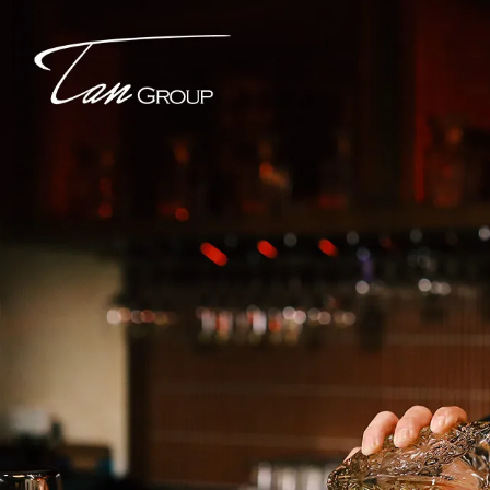
Download TAN Rewards App to enjoy more benefits.
Download Now.
Brands
What's On
This Week’s
Hottest Parties