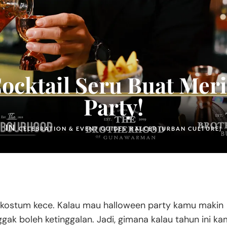
Cocktail Seru Buat Me
Party!
IN
CELEBRATION & EVENT GUIDES
KALCER (URBAN CULTURE)
 kostum kece. Kalau mau halloween party kamu makin
gak boleh ketinggalan. Jadi, gimana kalau tahun ini k