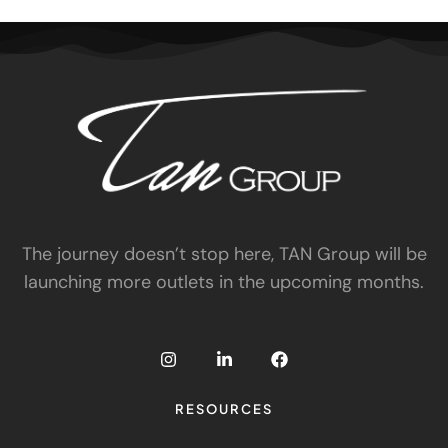
The journey doesn’t stop here, TAN Group will be
launching more outlets in the upcoming months.
RESOURCES